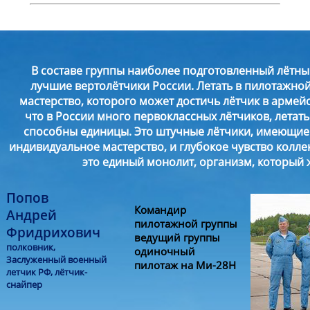
В составе группы наиболее подготовленный лётны
лучшие вертолётчики России. Летать в пилотажно
мастерство, которого может достичь лётчик в армейс
что в России много первоклассных лётчиков, летат
способны единицы. Это штучные лётчики, имеющи
индивидуальное мастерство, и глубокое чувство колле
это единый монолит, организм, который 
Попов
Командир
Андрей
пилотажной группы
Фридрихович
ведущий группы
полковник,
одиночный
Заслуженный военный
пилотаж на Ми-28Н
летчик РФ, лётчик-
снайпер